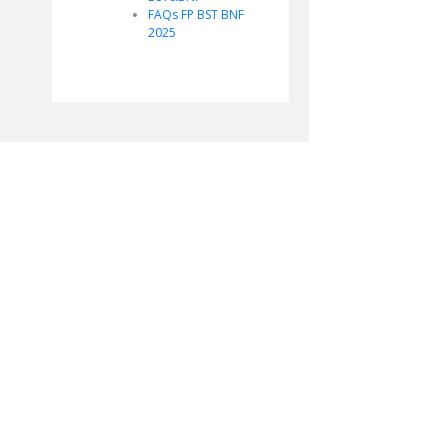
FAQs FP BST BNF
2025