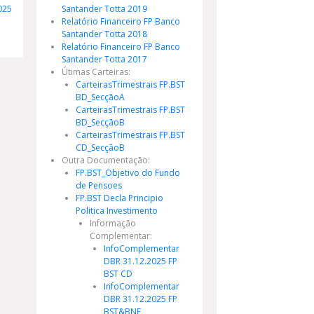
025
Santander Totta 2019
Relatório Financeiro FP Banco
Santander Totta 2018
Relatório Financeiro FP Banco
Santander Totta 2017
Útimas Carteiras:
CarteirasTrimestrais FP.BST
BD_SecçãoA
CarteirasTrimestrais FP.BST
BD_SecçãoB
CarteirasTrimestrais FP.BST
CD_SecçãoB
Outra Documentação:
FP.BST_Objetivo do Fundo
de Pensoes
FP.BST Decla Principio
Politica Investimento
Informação
Complementar:
InfoComplementar
DBR 31.12.2025 FP
BST CD
InfoComplementar
DBR 31.12.2025 FP
BST&BNF